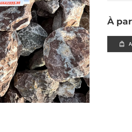
À par
A