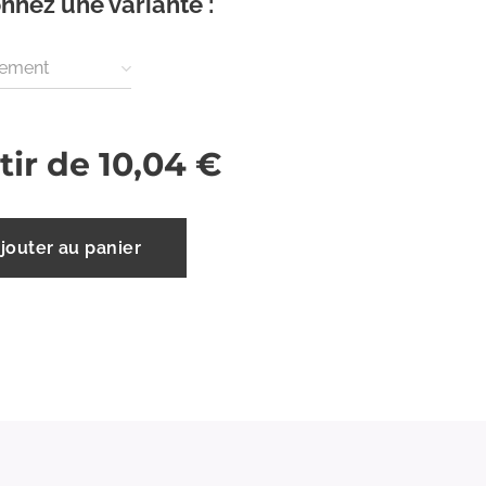
nnez une variante :
nement
tir de
10,04
€
jouter au panier