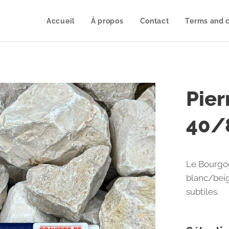
Accueil
À propos
Contact
Terms and c
Pie
40
Le Bourgo
blanc/beig
subtiles.