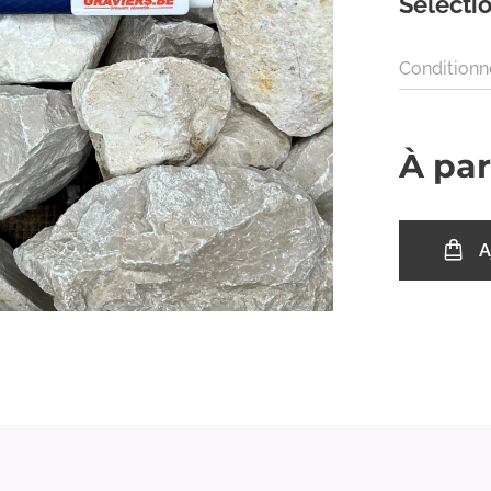
Sélectio
Condition
À par
A